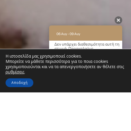
06 Αυγ - 09 Αυγ
Δεν υπάρχει διαθεσιμότητα αυτή τη
στιγμή. Παρακαλούμε
επικοινωνήστε μαζί μας για
Η ιστοσελίδα μας χρησιμοποιεί cookies.
περισσότερες πληροφορίες.
Μπορείτε να μάθετε περισσότερα για το ποια cookies
χρησιμοποιούνται και να τα απενεργοποιήσετε αν θέλετε στις
9.2 / 10
(
62 Κριτικές
)
ρυθμίσεις
.
Powered by
Αποδοχή
Εξερευνήστε το νησί
Ανακαλύπτοντας τους κρυμμένους θησαυρούς της