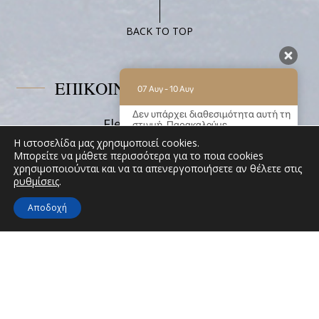
Στούντιο
Οικογενειακό
BACK TO TOP
Με
Μπαλκόνι
ΕΠΙΚΟΙΝΩΝΗΣΤΕ ΜΑΖΙ ΜΑΣ
07 Αυγ - 10 Αυγ
Δεν υπάρχει διαθεσιμότητα αυτή τη
Eleni on the Beach
στιγμή. Παρακαλούμε
επικοινωνήστε μαζί μας για
Παραλία Κάτω Ακρωτήρι, Κατάπολα 84008,
Η ιστοσελίδα μας χρησιμοποιεί cookies.
περισσότερες πληροφορίες.
Μπορείτε να μάθετε περισσότερα για το ποια cookies
Αμοργός Κυκλάδες
χρησιμοποιούνται και να τα απενεργοποιήσετε αν θέλετε στις
9.2 / 10
(
62 Κριτικές
)
Tel:
+30 22850 71628
ρυθμίσεις
.
Email:
info@elenionthebeach.gr
Powered by
Αποδοχή
ΑΚΟΛΟΥΘΗΣΤΕ ΜΑΣ