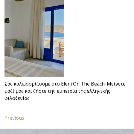
Σας καλωσορίζουμε στο Eleni On The Beach! Μείνετε
μαζί μας και ζήστε την εμπειρία της ελληνικής
φιλοξενίας.
Πλοήγηση
Previous
Previous
άρθρων
post:
Πολυτελές