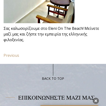
Σας καλωσορίζουμε στο Eleni On The Beach! Μείνετε
μαζί μας και ζήστε την εμπειρία της ελληνικής
φιλοξενίας.
Πλοήγηση
Previous
Previous
άρθρων
post:
Πολυτελές
Στούντιο
Με
BACK TO TOP
Κρεβάτι
Queen
Και
ΕΠΙΚΟΙΝΩΝΗΣΤΕ ΜΑΖΙ ΜΑΣ
Ιδιωτικό