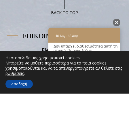
Plus
BACK TO TOP
ΕΠΙΚΟΙΝΩΝΗΣΤΕ ΜΑΖΙ ΜΑΣ
10 Αυγ - 13 Αυγ
Δεν υπάρχει διαθεσιμότητα αυτή τη
Eleni on the Beach
στιγμή. Παρακαλούμε
επικοινωνήστε μαζί μας για
Παραλία Κάτω Ακρωτήρι, Κατάπολα 84008,
Η ιστοσελίδα μας χρησιμοποιεί cookies.
περισσότερες πληροφορίες.
Μπορείτε να μάθετε περισσότερα για το ποια cookies
Αμοργός Κυκλάδες
χρησιμοποιούνται και να τα απενεργοποιήσετε αν θέλετε στις
9.2 / 10
(
62 Κριτικές
)
Tel:
+30 22850 71628
ρυθμίσεις
.
Email:
info@elenionthebeach.gr
Powered by
Αποδοχή
ΑΚΟΛΟΥΘΗΣΤΕ ΜΑΣ