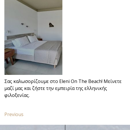
Σας καλωσορίζουμε στο Eleni On The Beach! Μείνετε
μαζί μας και ζήστε την εμπειρία της ελληνικής
φιλοξενίας.
Πλοήγηση
Previous
Previous
άρθρων
post:
Στούντιο