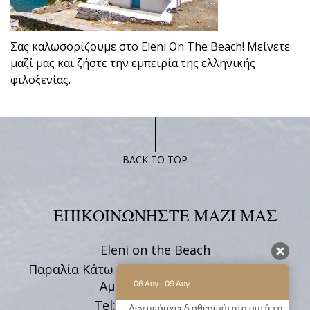
Σας καλωσορίζουμε στο Eleni On The Beach! Μείνετε
μαζί μας και ζήστε την εμπειρία της ελληνικής
φιλοξενίας.
BACK TO TOP
ΕΠΙΚΟΙΝΩΝΗΣΤΕ ΜΑΖΙ ΜΑΣ
Eleni on the Beach
Παραλία Κάτω Ακρωτήρι, Κατάπολα 84008,
Αμοργός Κυκλάδες
06 Αυγ - 09 Αυγ
Tel:
+30 22850 71628
Δεν υπάρχει διαθεσιμότητα αυτή τη