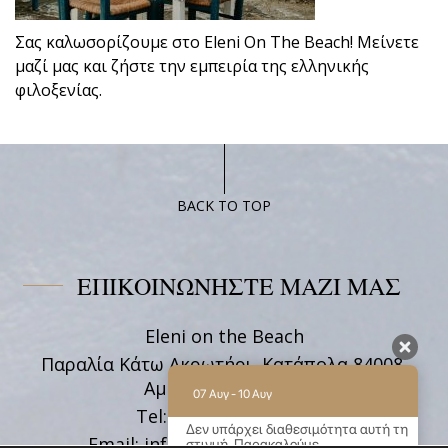
Σας καλωσορίζουμε στο Eleni On The Beach! Μείνετε
μαζί μας και ζήστε την εμπειρία της ελληνικής
φιλοξενίας.
BACK TO TOP
ΕΠΙΚΟΙΝΩΝΗΣΤΕ ΜΑΖΙ ΜΑΣ
Eleni on the Beach
Παραλία Κάτω Ακρωτήρι, Κατάπολα 84008,
Αμοργός Κυκλάδες
07 Αυγ - 10 Αυγ
Tel:
+30 22850 71628
Δεν υπάρχει διαθεσιμότητα αυτή τη
Email:
info@elenionthebeach.gr
στιγμή. Παρακαλούμε