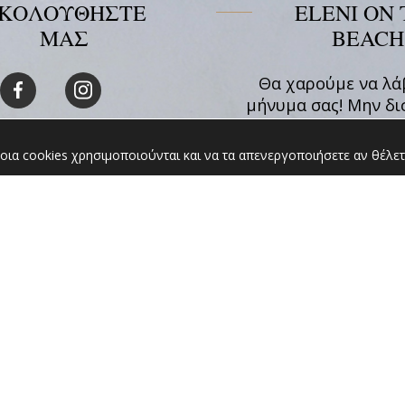
ΚΟΛΟΥΘΗΣΤΕ
ELENI ON 
ΜΑΣ
BEACH
Θα χαρούμε να λά
μήνυμα σας! Μην δι
να επικοινωνήσετε 
για οποιαδήποτε 
οια cookies χρησιμοποιούνται και να τα απενεργοποιήσετε αν θέλετ
σχετικά με τη
διαθεσιμότητα η την
σας.
ΠΕΡΙΣΣΟΤΕΡΑ
Επικοινωνία