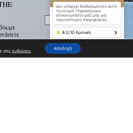
THE
NEWSLETTER
Δεν υπάρχει διαθεσιμότητα αυτή
τη στιγμή. Παρακαλούμε
επικοινωνήστε μαζί μας για
περισσότερες πληροφορίες.
βουμε
9.2
/
10
Κριτικές
στάσετε
μαζί μας
απορία
Αποδοχή
ε στις
ρυθμίσεις
.
ν
 διαμονή