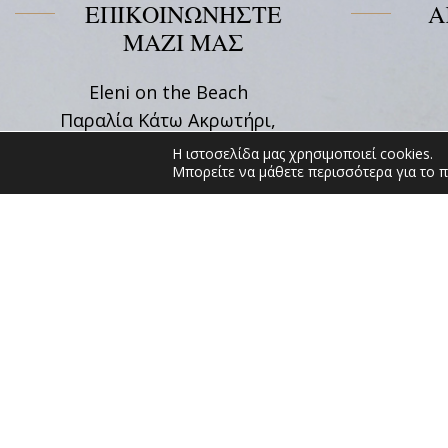
ΕΠΙΚΟΙΝΩΝΗΣΤΕ
Α
ΜΑΖΙ ΜΑΣ
Eleni on the Beach
Παραλία Κάτω Ακρωτήρι,
Κατάπολα 84008, Αμοργός
Η ιστοσελίδα μας χρησιμοποιεί cookies.
Κυκλάδες
Μπορείτε να μάθετε περισσότερα για το π
Tel:
+30 22850 71628
Email:
info@elenionthebeach.gr