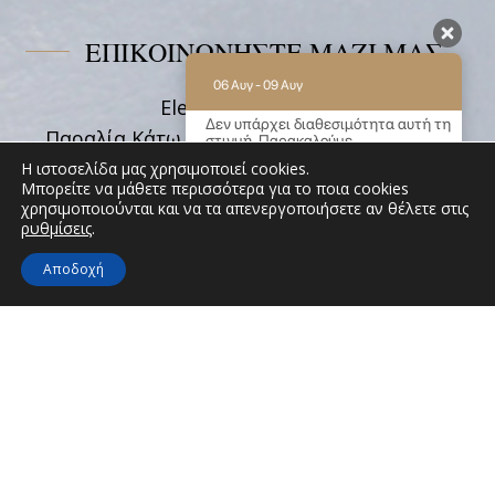
ΕΠΙΚΟΙΝΩΝΗΣΤΕ ΜΑΖΙ ΜΑΣ
06 Αυγ - 09 Αυγ
Eleni on the Beach
Δεν υπάρχει διαθεσιμότητα αυτή τη
Παραλία Κάτω Ακρωτήρι, Κατάπολα 84008,
στιγμή. Παρακαλούμε
επικοινωνήστε μαζί μας για
Αμοργός Κυκλάδες
Η ιστοσελίδα μας χρησιμοποιεί cookies.
περισσότερες πληροφορίες.
Μπορείτε να μάθετε περισσότερα για το ποια cookies
Tel:
+30 22850 71628
χρησιμοποιούνται και να τα απενεργοποιήσετε αν θέλετε στις
9.2 / 10
(
62 Κριτικές
)
Email:
info@elenionthebeach.gr
ρυθμίσεις
.
Powered by
Αποδοχή
ΑΚΟΛΟΥΘΗΣΤΕ ΜΑΣ
ELENI ON THE BEACH
Θα χαρούμε να λάβουμε μήνυμα σας! Μην